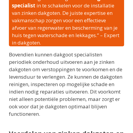
specialist
in te schakelen voor de installatie
van zinken dakgoten. De juiste expertise en
vakmanschap zorgen voor een effectieve
afvoer van regenwater en bescherming van je
huis tegen waterschade en lekkages.” – Expert
in dakgoten.
Bovendien kunnen dakgoot specialisten
periodiek onderhoud uitvoeren aan je zinken
dakgoten om verstoppingen te voorkomen en de
levensduur te verlengen. Ze kunnen de dakgoten
reinigen, inspecteren op mogelijke schade en
indien nodig reparaties uitvoeren. Dit voorkomt
niet alleen potentiële problemen, maar zorgt er
ook voor dat je dakgoten optimaal blijven
functioneren.