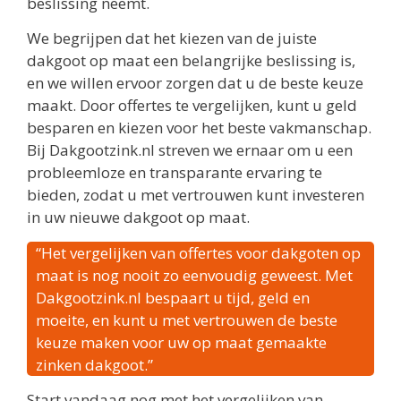
beslissing neemt.
We begrijpen dat het kiezen van de juiste
dakgoot op maat een belangrijke beslissing is,
en we willen ervoor zorgen dat u de beste keuze
maakt. Door offertes te vergelijken, kunt u geld
besparen en kiezen voor het beste vakmanschap.
Bij Dakgootzink.nl streven we ernaar om u een
probleemloze en transparante ervaring te
bieden, zodat u met vertrouwen kunt investeren
in uw nieuwe dakgoot op maat.
“Het vergelijken van offertes voor dakgoten op
maat is nog nooit zo eenvoudig geweest. Met
Dakgootzink.nl bespaart u tijd, geld en
moeite, en kunt u met vertrouwen de beste
keuze maken voor uw op maat gemaakte
zinken dakgoot.”
Start vandaag nog met het vergelijken van