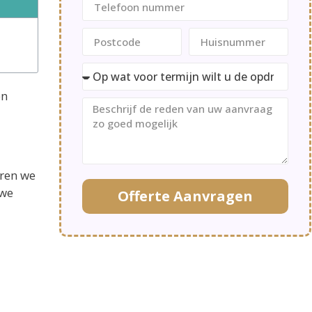
en
eren we
 we
Offerte Aanvragen