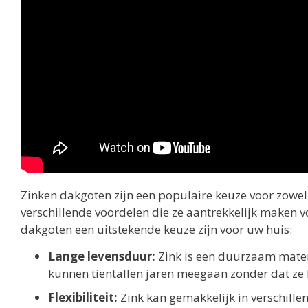
Zinken dakgoten zijn een populaire keuze voor zowe
verschillende voordelen die ze aantrekkelijk maken 
dakgoten een uitstekende keuze zijn voor uw huis:
Lange levensduur:
Zink is een duurzaam mater
kunnen tientallen jaren meegaan zonder dat ze
Flexibiliteit:
Zink kan gemakkelijk in verschill