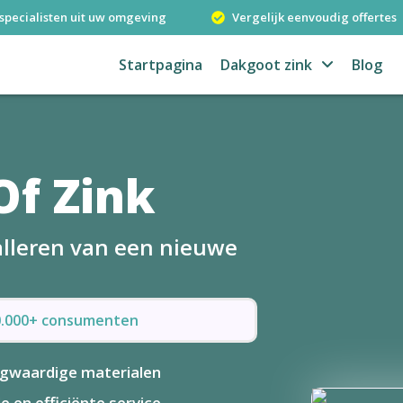
specialisten uit uw omgeving
Vergelijk eenvoudig offertes
Startpagina
Dakgoot zink
Blog
Of Zink
talleren van een nieuwe
50.000+ consumenten
gwaardige materialen
le en efficiënte service