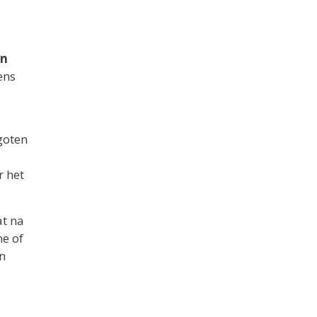
en
ens
goten
r het
at na
ne of
en